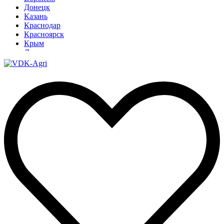
Донецк
Казань
Краснодар
Красноярск
Крым
Луганск
Москва
Нижний Новгород
Новосибирск
Омск
Павлодар
Ростов
Ростов-на-Дону
Рязань
Санкт-Петербург
Ставрополь
Тамбов
Тюмень
Узбекистан
Ульяновск
Ярославль