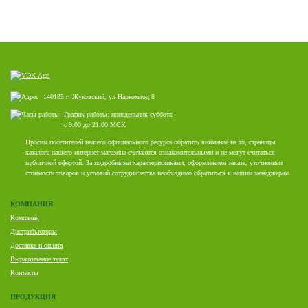
140185 г. Жуковский, ул Наркомвод 8
График работы: понедельник-суббота
с 9:00 до 21:00 МСК
Просим посетителей нашего официального ресурса обратить внимание на то, страницы
каталога нашего интернет-магазина считаются ознакомительными и не могут считаться
публичной офертой. За подробными характеристиками, оформлением заказа, уточнением
стоимости товаров и условий сотрудничества необходимо обратиться к нашим менеджерам.
КОМПАНИЯ
Компания
Дистрибьюторы
Доставка и оплата
Выращивание телят
Контакты
ПРОДУКЦИЯ