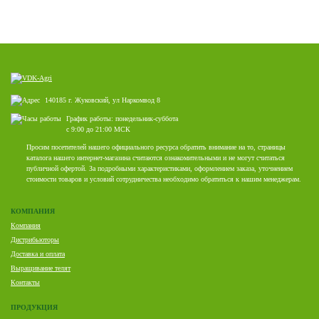
140185 г. Жуковский, ул Наркомвод 8
График работы: понедельник-суббота
с 9:00 до 21:00 МСК
Просим посетителей нашего официального ресурса обратить внимание на то, страницы
каталога нашего интернет-магазина считаются ознакомительными и не могут считаться
публичной офертой. За подробными характеристиками, оформлением заказа, уточнением
стоимости товаров и условий сотрудничества необходимо обратиться к нашим менеджерам.
КОМПАНИЯ
Компания
Дистрибьюторы
Доставка и оплата
Выращивание телят
Контакты
ПРОДУКЦИЯ